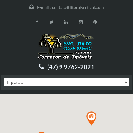
E-mail :
contato@litoralvertical.com
(47) 9 9762-2021