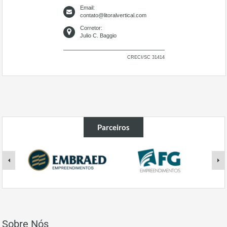
Email:
contato@litoralvertical.com
Corretor:
Julio C. Baggio
CRECI/SC 31414
Parceiros
Sobre Nós