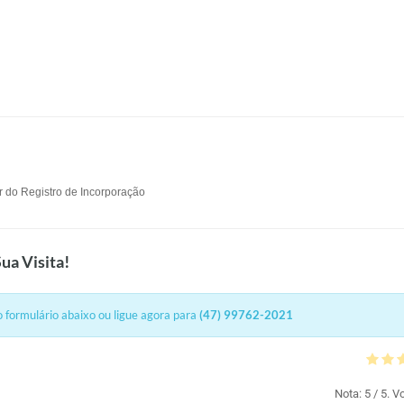
ir do Registro de Incorporação
ua Visita!
 formulário abaixo ou ligue agora para
(47) 99762-2021
Nota:
5
/ 5. V