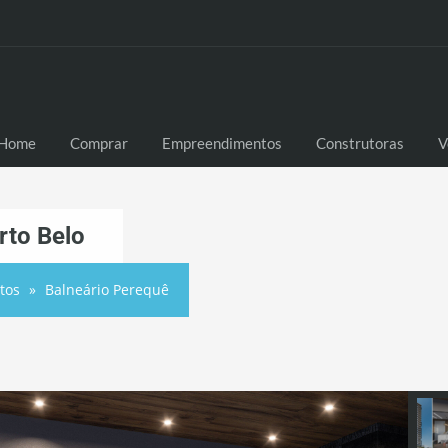
Home
Comprar
Empreendimentos
Construtoras
V
rto Belo
tos
Balneário Perequê