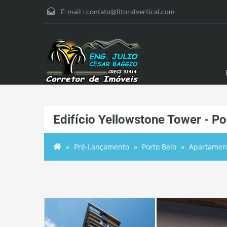
E-mail :
contato@litoralvertical.com
Edifício Yellowstone Tower - Po
Pré-Lançamento
Porto Belo
Apartamen