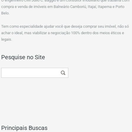
O engenheiro civil Julio C. Baggio é um consultor imobiliário que trabalha com
compra e venda de imóveis em Balneário Camboriú, Itajaí, Itapema e Porto
Belo.
Tem como especialidade ajudar você que deseja comprar seu imóvel, não só
achar o ideal, mas viabilizar a negociação 100% dentro dos meios éticos e
legais.
Pesquise no Site
Principais Buscas