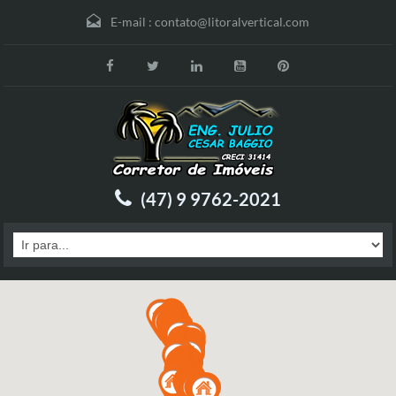
E-mail :
contato@litoralvertical.com
(47) 9 9762-2021