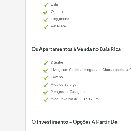
Estar
Quadra
Playground
Pet Place
Os Apartamentos à Venda no Baía Rica
3 Suítes
Living com Cozinha Integrada e Churrasqueira a 
Lavabo
Área de Serviço
2 Vagas de Garagem
Área Privativa de 118 a 121 m²
O Investimento – Opções A Partir De