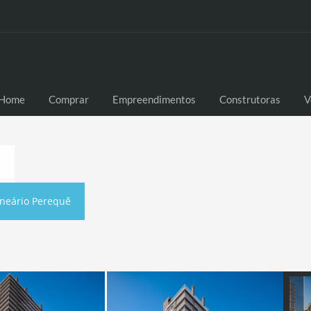
Home
Comprar
Empreendimentos
Construtoras
V
neário Perequê