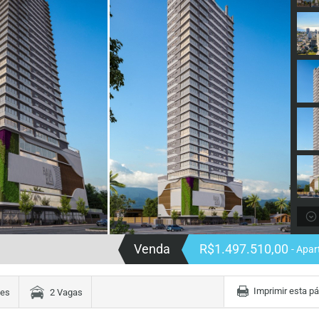
Venda
R$1.497.510,00
- Apa
Imprimir esta p
tes
2 Vagas