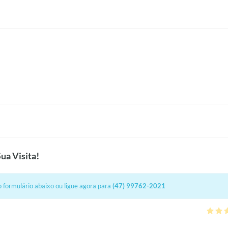
ua Visita!
 formulário abaixo ou ligue agora para
(47) 99762-2021