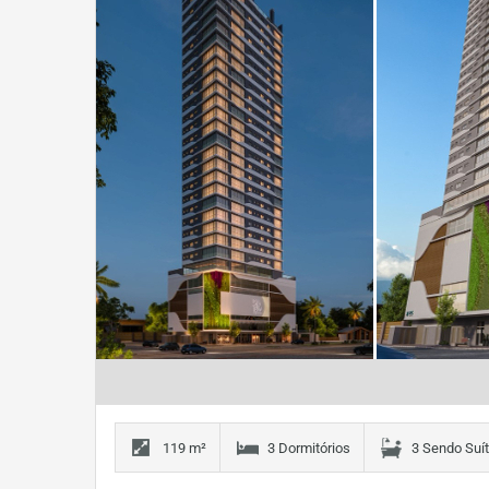
119 m²
3 Dormitórios
3 Sendo Suí