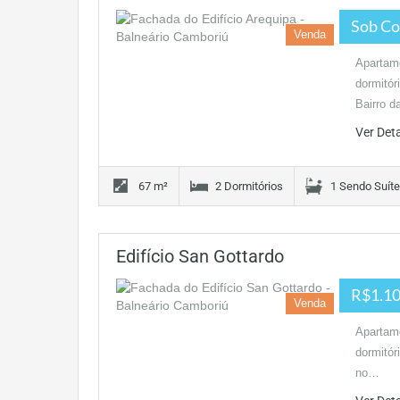
Sob Co
Venda
Apartame
dormitór
Bairro 
Ver Det
67 m²
2 Dormitórios
1 Sendo Suíte
Edifício San Gottardo
R$1.10
Venda
Apartame
dormitór
no…