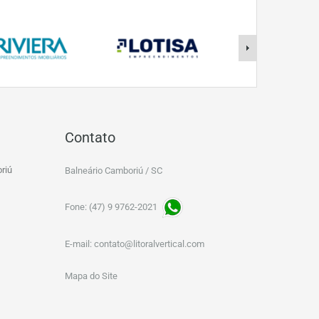
Contato
riú
Balneário Camboriú / SC
Fone: (47) 9 9762-2021
E-mail:
contato@litoralvertical.com
Mapa do Site