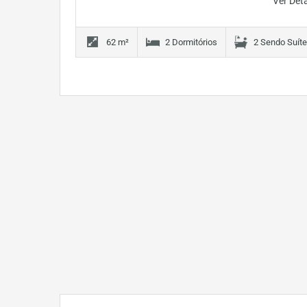
Ver Det
62 m²
2 Dormitórios
2 Sendo Suít