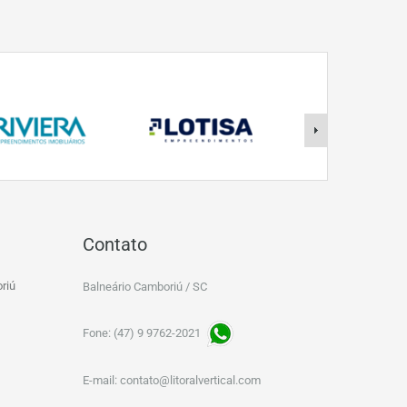
Contato
riú
Balneário Camboriú / SC
Fone: (47) 9 9762-2021
E-mail:
contato@litoralvertical.com