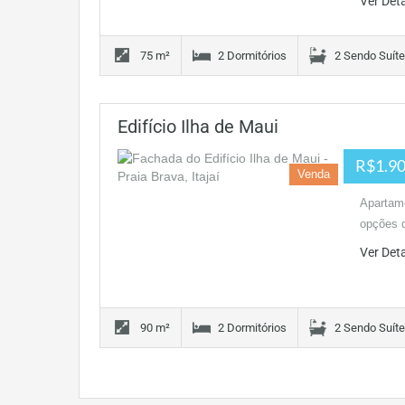
Ver Det
75 m²
2 Dormitórios
2 Sendo Suít
Edifício Ilha de Maui
R$1.90
Venda
Apartame
opções d
Ver Det
90 m²
2 Dormitórios
2 Sendo Suít