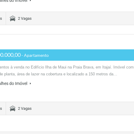
alhes do Imóvel
es
2 Vagas
0.000,00
- Apartamento
ntos à venda no Edifício Ilha de Maui na Praia Brava, em Itajaí. Imóvel com
e planta, área de lazer na cobertura e localizado a 150 metros da…
alhes do Imóvel
es
2 Vagas