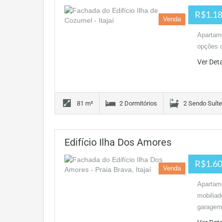
R$1.18
Venda
Apartame
opções d
Ver Det
81 m²
2 Dormitórios
2 Sendo Suít
Edifício Ilha Dos Amores
R$1.60
Venda
Apartame
mobiliad
garagem