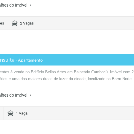
alhes do Imóvel
tes
2 Vagas
nsulta
- Apartamento
ntos à venda no Edifício Bellas Artes em Balneário Camboriú. Imóvel com 2
órios e uma das maiores áreas de lazer da cidade, localizado na Barra Norte.
alhes do Imóvel
1 Vaga