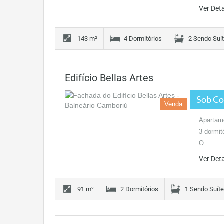
Ver Det
143 m²
4 Dormitórios
2 Sendo Suí
Edifício Bellas Artes
Sob Co
Venda
Apartame
3 dormit
O…
Ver Det
91 m²
2 Dormitórios
1 Sendo Suíte