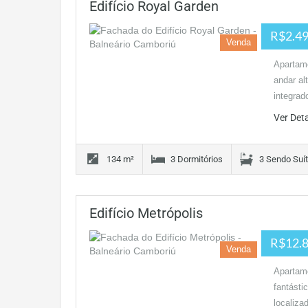
Edifício Royal Garden
R$2.49
Venda
Apartam
andar al
integrad
Ver Det
134 m²
3 Dormitórios
3 Sendo Suí
Edifício Metrópolis
R$12.8
Venda
Apartame
fantásti
localiza