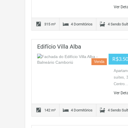
Ver Det
315 m²
4 Dormitórios
4 Sendo Suí
Edifício Villa Alba
R$3.50
Venda
Apartame
suítes, 
Centro.
Ver Det
142 m²
4 Dormitórios
4 Sendo Suí