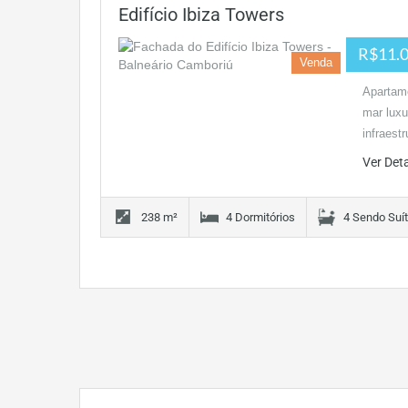
Edifício Ibiza Towers
R$11.0
Venda
Apartame
mar luxu
infraest
Ver Det
238 m²
4 Dormitórios
4 Sendo Suí