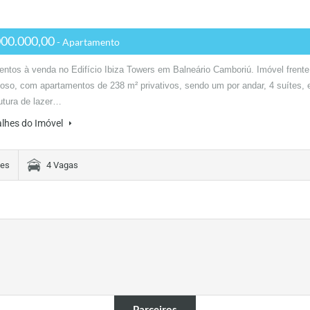
00.000,00
- Apartamento
ntos à venda no Edifício Ibiza Towers em Balneário Camboriú. Imóvel frente
oso, com apartamentos de 238 m² privativos, sendo um por andar, 4 suítes, 
rutura de lazer…
alhes do Imóvel
tes
4 Vagas
Parceiros