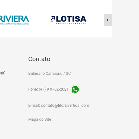
Contato
riú
Balneário Camboriú / SC
Fone: (47) 9 9762-2021
E-mail:
contato@litoralvertical.com
Mapa do Site