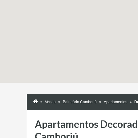
Venda
Balneário Camboriú
Apartamentos
D
Apartamentos Decorado
Camboriú