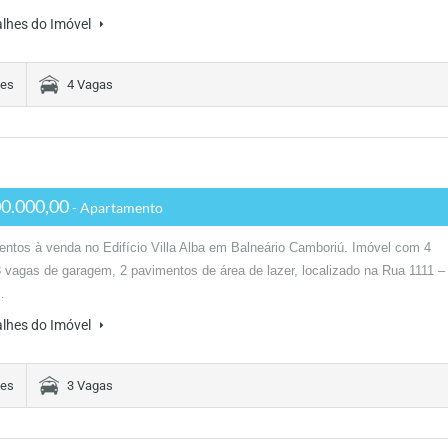
alhes do Imóvel
tes
4 Vagas
0.000,00
- Apartamento
ntos à venda no Edifício Villa Alba em Balneário Camboriú. Imóvel com 4
3 vagas de garagem, 2 pavimentos de área de lazer, localizado na Rua 1111 –
…
alhes do Imóvel
tes
3 Vagas