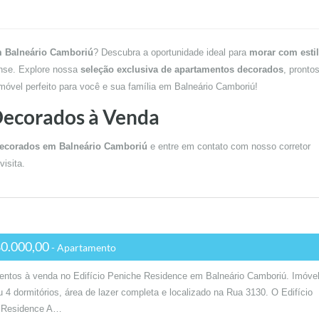
m Balneário Camboriú
? Descubra a oportunidade ideal para
morar com estil
nense. Explore nossa
seleção exclusiva de apartamentos decorados
, pronto
imóvel perfeito para você e sua família em Balneário Camboriú!
Decorados à Venda
ecorados em Balneário Camboriú
e entre em contato com nosso corretor
isita.
0.000,00
- Apartamento
ntos à venda no Edifício Peniche Residence em Balneário Camboriú. Imóve
 4 dormitórios, área de lazer completa e localizado na Rua 3130. O Edifício
 Residence A…