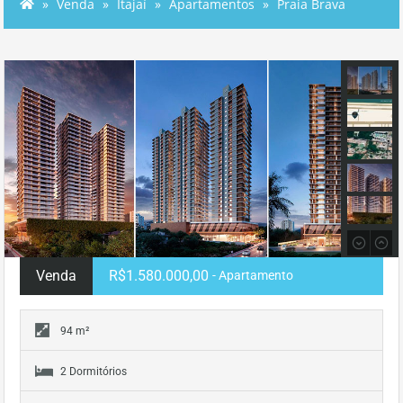
Venda
Itajaí
Apartamentos
Praia Brava
Venda
R$1.580.000,00
- Apartamento
94 m²
2 Dormitórios