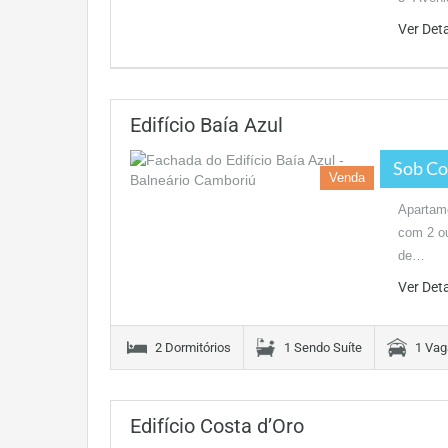
Ver Det
Edifício Baía Azul
Sob Co
Venda
Apartame
com 2 ou
de…
Ver Det
2 Dormitórios
1 Sendo Suíte
1 Vag
Edifício Costa d’Oro