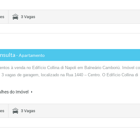
tes
3 Vagas
nsulta
- Apartamento
ntos à venda no Edifício Collina di Napoli em Balneário Camboriú. Imóvel c
, 3 vagas de garagem, localizado na Rua 1440 – Centro. O Edifício Collina di
alhes do Imóvel
tes
3 Vagas