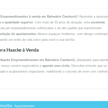
e Empreendimentos à venda em Balneário Camboriú
? Aproveite a oportun
o e qualidade superior
. Com mais de 33 anos de atuação, esta
excelente
ecida por empreendimentos sofisticados e de alto padrão que transformam
seleção de apartamentos
oferece espaços modernos, com design contempo
nando um estilo de vida único para você e sua família.
ora Haacke à Venda
 Haacke Empreendimentos em Balneário Camboriú
, planejados para atend
nosso corretor especialista e
agende uma visita
. Descubra imóveis que se
idade e acabamentos impecáveis, redefinindo o conceito de viver com confort
nsulta
- Apartamento