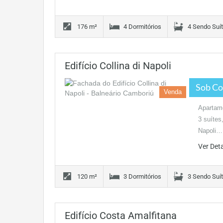
176 m²
4 Dormitórios
4 Sendo Suí
Edifício Collina di Napoli
Sob Co
Venda
Apartame
3 suítes
Napoli…
Ver Det
120 m²
3 Dormitórios
3 Sendo Suí
Edifício Costa Amalfitana