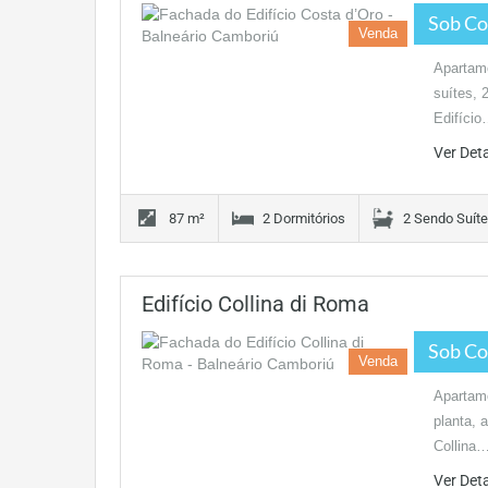
Sob Co
Venda
Apartame
suítes, 
Edifíci
Ver Det
87 m²
2 Dormitórios
2 Sendo Suít
Edifício Collina di Roma
Sob Co
Venda
Apartame
planta, 
Collina
Ver Det