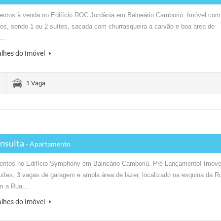
entos à venda no Edifício ROC Jordânia em Balneário Camboriú. Imóvel com
ios, sendo 1 ou 2 suítes, sacada com churrasqueira a carvão e boa área de
a…
alhes do Imóvel
1 Vaga
nsulta
- Apartamento
entos no Edifício Symphony em Balneário Camboriú. Pré-Lançamento! Imóve
ítes, 3 vagas de garagem e ampla área de lazer, localizado na esquina da R
om a Rua…
alhes do Imóvel