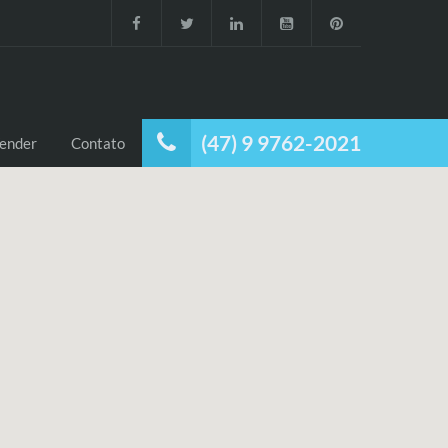
(47) 9 9762-2021
ender
Contato