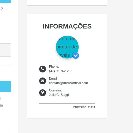
 2
INFORMAÇÕES
Phone:
(47) 9 9762-2021
Email:
contato@litoralvertical.com
Corretor:
Julio C. Baggio
l
ua
CRECI/SC 31414