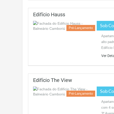
Edifício Hauss
Sob Co
Pré-Lançamento
Apartam
alto pad
Edifíci
Ver Det
Edifício The View
Sob Co
Pré-Lançamento
Apartam
com 4 su
3ª Aveni