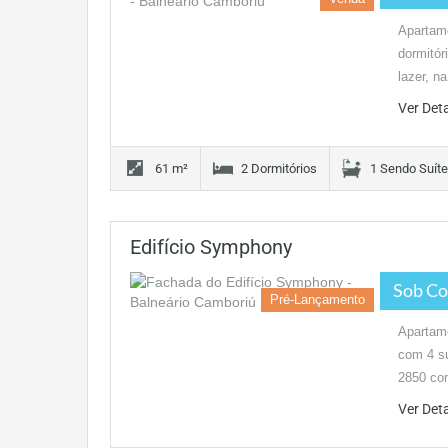
Apartam
dormitór
lazer, n
Ver Det
61 m²
2 Dormitórios
1 Sendo Suíte
Edifício Symphony
Sob Co
Pré-Lançamento
Apartam
com 4 su
2850 c
Ver Det