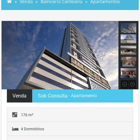
Venda
Balneário Camboriú
Apartamentos
Venda
Sob Consulta
- Apartamento
176 m²
4 Dormitórios