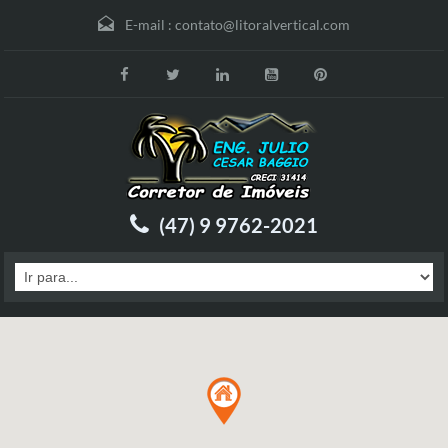
E-mail :
contato@litoralvertical.com
(47) 9 9762-2021