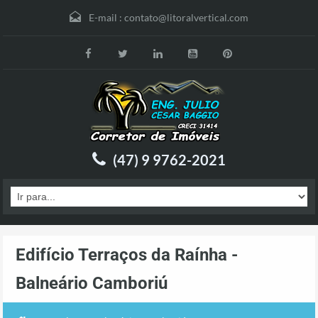
E-mail :
contato@litoralvertical.com
(47) 9 9762-2021
Edifício Terraços da Raínha -
Balneário Camboriú