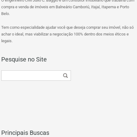
O engenheiro civil Julio C. Baggio é um consultor imobiliário que trabalha com
compra e venda de imóveis em Balneário Camboriú, Itajaí, Itapema e Porto
Belo.
Tem como especialidade ajudar você que deseja comprar seu imóvel, não só
achar o ideal, mas viabilizar a negociação 100% dentro dos meios éticos e
legais.
Pesquise no Site
Principais Buscas