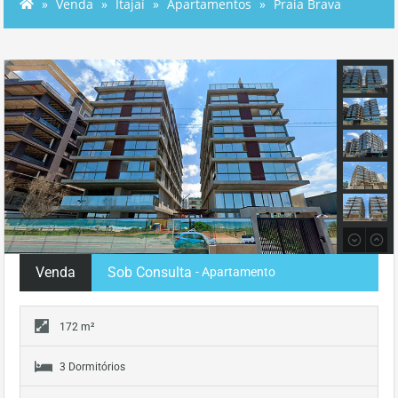
Venda
Itajaí
Apartamentos
Praia Brava
Venda
Sob Consulta
- Apartamento
172 m²
3 Dormitórios