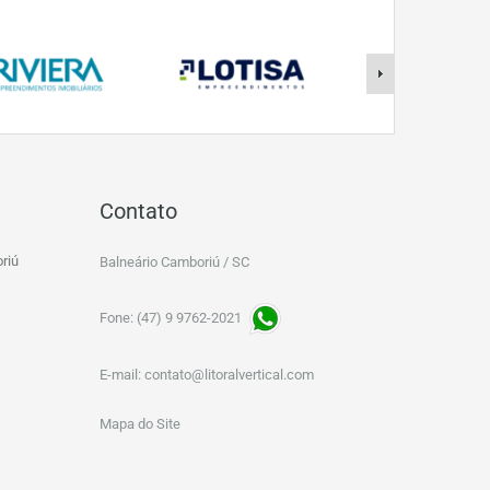
Contato
riú
Balneário Camboriú / SC
Fone: (47) 9 9762-2021
E-mail:
contato@litoralvertical.com
Mapa do Site