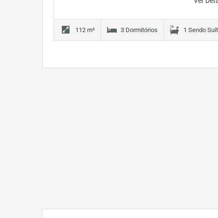
Ver Det
112 m²
3 Dormitórios
1 Sendo Suí