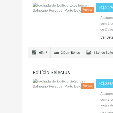
R$1.29
Venda
Apartame
com 2 do
ou 2 va
Ver Det
65 m²
2 Dormitórios
1 Sendo Suíte
Edifício Selectus
R$2.07
Venda
Apartame
com 2 su
vagas 