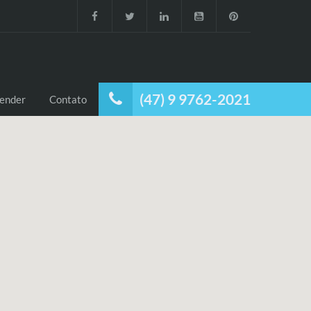
(47) 9 9762-2021
ender
Contato