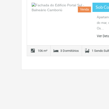
Sob Co
Venda
Apartame
do mar, 
Os…
Ver Det
106 m²
3 Dormitórios
1 Sendo Suí