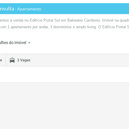
nsulta
- Apartamento
ntos à venda no Edifício Portal Sul em Balneário Camboriú. Imóvel na quad
com 1 apartamento por andar, 3 dormitórios e amplo living. O Edifício Portal 
alhes do Imóvel
te
2 Vagas