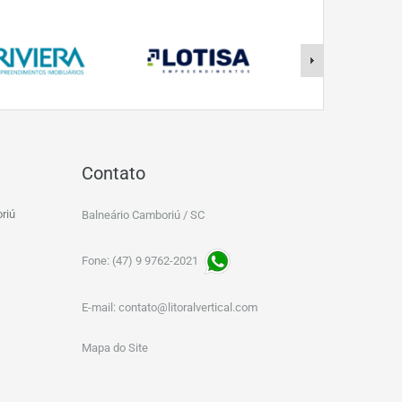
Contato
riú
Balneário Camboriú / SC
Fone: (47) 9 9762-2021
E-mail:
contato@litoralvertical.com
Mapa do Site