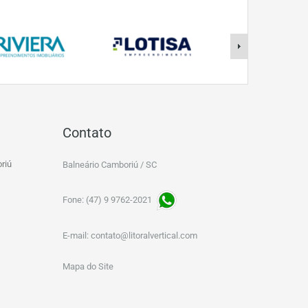
Contato
riú
Balneário Camboriú / SC
Fone: (47) 9 9762-2021
E-mail:
contato@litoralvertical.com
Mapa do Site