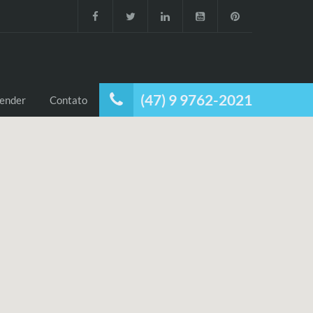
(47) 9 9762-2021
ender
Contato