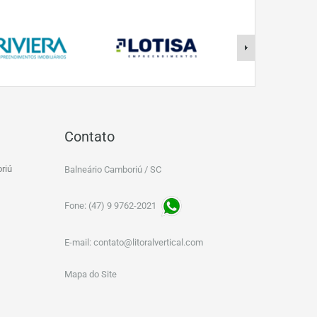
Contato
riú
Balneário Camboriú / SC
Fone: (47) 9 9762-2021
E-mail:
contato@litoralvertical.com
Mapa do Site