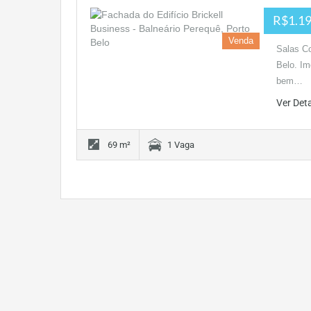
R$1.19
Venda
Salas Co
Belo. Im
bem…
Ver Det
69 m²
1 Vaga