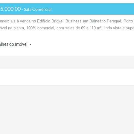
5.000,00
- Sala Comercial
merciais à venda no Edifício Brickell Business em Balneário Perequê, Porto
óvel na planta, 100% comercial, com salas de 69 a 110 m², linda vista e supe
alhes do Imóvel