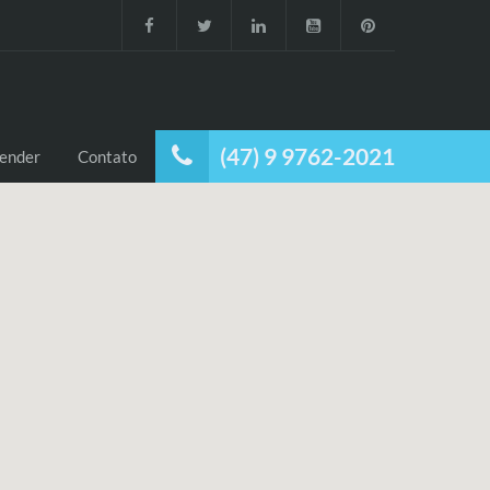
(47) 9 9762-2021
ender
Contato