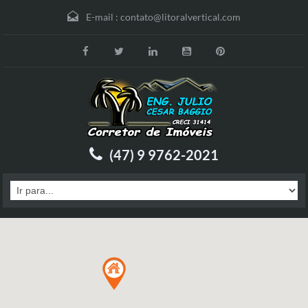
E-mail :
contato@litoralvertical.com
(47) 9 9762-2021