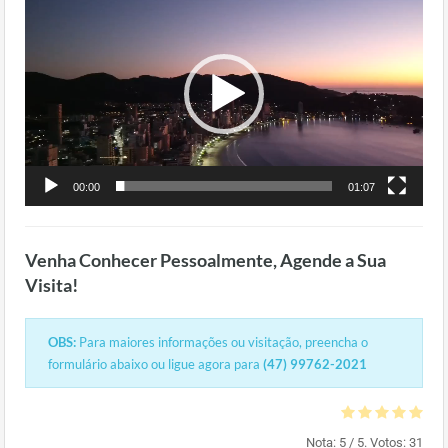
de
vídeo
00:00
01:07
Venha Conhecer Pessoalmente, Agende a Sua
Visita!
OBS:
Para maiores informações ou visitação, preencha o
formulário abaixo ou ligue agora para
(47) 99762-2021
Nota:
5
/ 5. Votos:
31