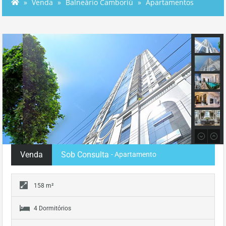
Venda
Balneário Camboriú
Apartamentos
Venda
Sob Consulta
- Apartamento
158 m²
4 Dormitórios