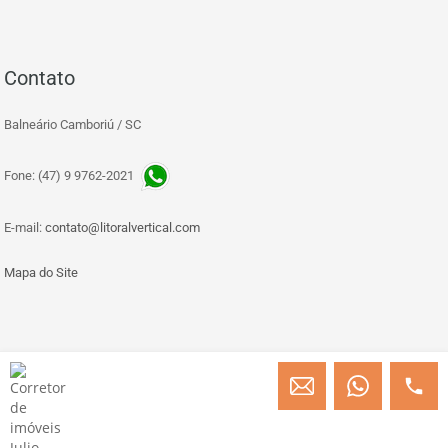
Contato
Balneário Camboriú / SC
Fone: (47) 9 9762-2021
E-mail:
contato@litoralvertical.com
Mapa do Site
© Copyright 2013 » 2026 Engenheiro Julio C. Baggio - Corretor de Imóveis
CRECI/SC 31414
Desenvolvido por Digital D