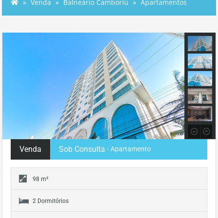
Venda
Balneário Camboriú
Apartamentos
Venda
Sob Consulta
- Apartamento
98 m²
2 Dormitórios