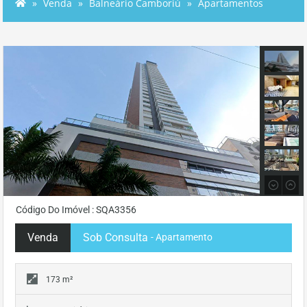
Venda
Balneário Camboriú
Apartamentos
Código Do Imóvel : SQA3356
Venda
Sob Consulta
- Apartamento
173 m²