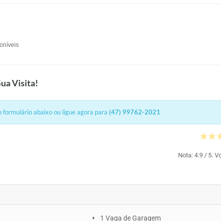
oníveis
ua Visita!
 formulário abaixo ou ligue agora para
(47) 99762-2021
Nota:
4.9
/ 5. V
1 Vaga de Garagem