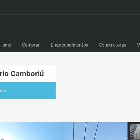
Home
Comprar
Empreendimentos
Construtoras
V
ário Camboriú
tos