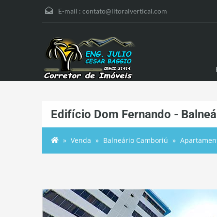
E-mail :
contato@litoralvertical.com
Edifício Dom Fernando - Balne
Venda
Balneário Camboriú
Apartamen