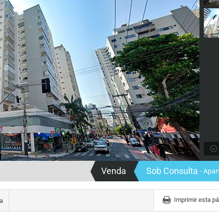
Venda
Sob Consulta
- Apa
Imprimir esta p
a