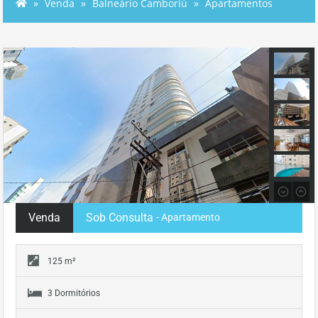
Venda
Balneário Camboriú
Apartamentos
Venda
Sob Consulta
- Apartamento
125 m²
3 Dormitórios