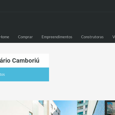
Home
Comprar
Empreendimentos
Construtoras
V
eário Camboriú
tos