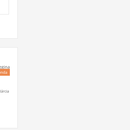
enda
árcia