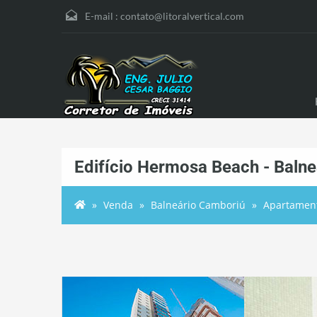
E-mail :
contato@litoralvertical.com
Edifício Hermosa Beach - Baln
Venda
Balneário Camboriú
Apartamen