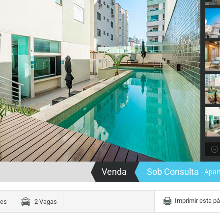
Venda
Sob Consulta
- Apa
Imprimir esta p
tes
2 Vagas