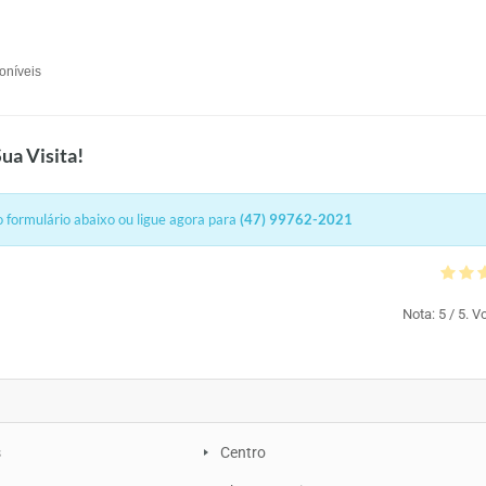
oníveis
ua Visita!
 formulário abaixo ou ligue agora para
(47) 99762-2021
Nota:
5
/ 5. V
s
Centro