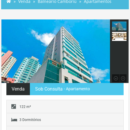
Venda
Balneário Camboriú
Apartamentos
Venda
Sob Consulta
- Apartamento
122 m²
3 Dormitórios