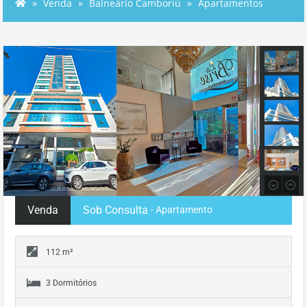
Venda
Balneário Camboriú
Apartamentos
Venda
Sob Consulta
- Apartamento
112 m²
3 Dormitórios