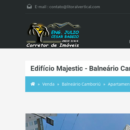
E-mail :
contato@litoralvertical.com
Edifício Majestic - Balneário C
Venda
Balneário Camboriú
Apartamen