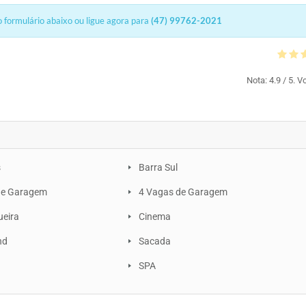
 formulário abaixo ou ligue agora para
(47) 99762-2021
Nota:
4.9
/ 5. V
s
Barra Sul
de Garagem
4 Vagas de Garagem
ueira
Cinema
nd
Sacada
SPA