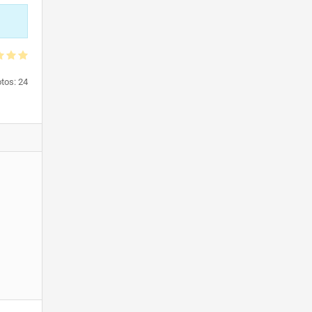
otos:
24