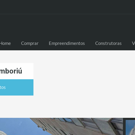
Home
Comprar
Empreendimentos
Construtoras
V
amboriú
tos