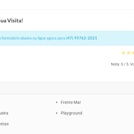
ua Visita!
 formulário abaixo ou ligue agora para
(47) 99762-2021
Nota:
5
/ 5. V
Frente Mar
ueira
Playground
estas