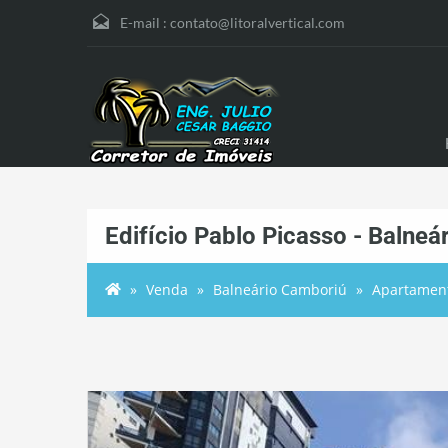
E-mail :
contato@litoralvertical.com
Edifício Pablo Picasso - Balne
Venda
Balneário Camboriú
Apartamen