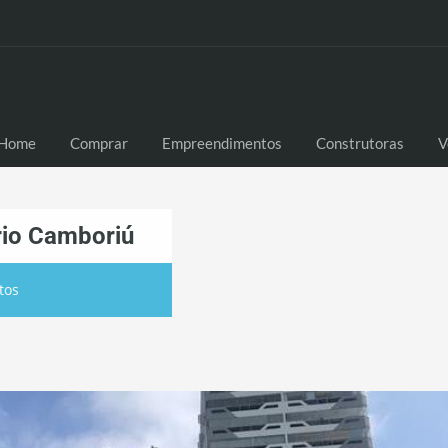
Home
Comprar
Empreendimentos
Construtoras
V
ário Camboriú
tos