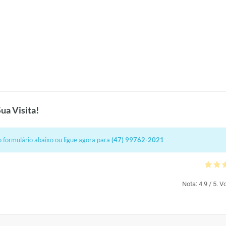
ua Visita!
 formulário abaixo ou ligue agora para
(47) 99762-2021
Nota:
4.9
/ 5. V