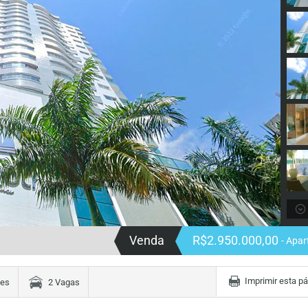
Venda
R$2.950.000,00
- Apa
Imprimir esta p
tes
2 Vagas