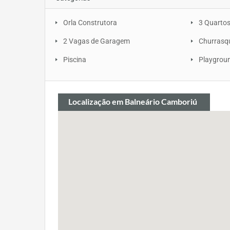
Orla Construtora
3 Quarto
2 Vagas de Garagem
Churrasq
Piscina
Playgrou
Localização
em Balneário Camboriú