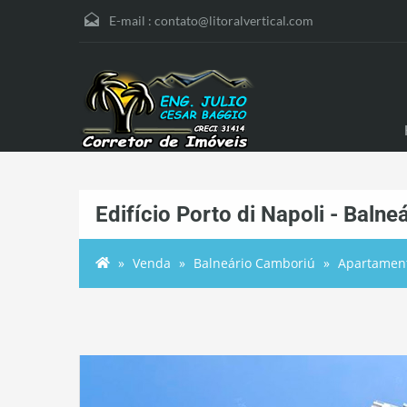
E-mail :
contato@litoralvertical.com
Edifício Porto di Napoli - Baln
Venda
Balneário Camboriú
Apartamen