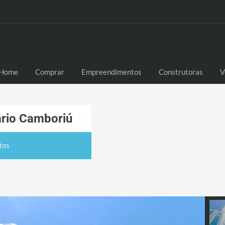
Home
Comprar
Empreendimentos
Construtoras
V
eário Camboriú
tos