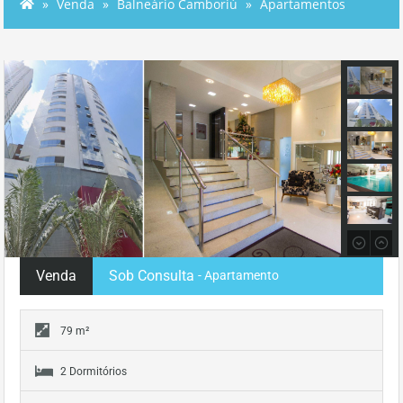
Venda
Balneário Camboriú
Apartamentos
Venda
Sob Consulta
- Apartamento
79 m²
2 Dormitórios