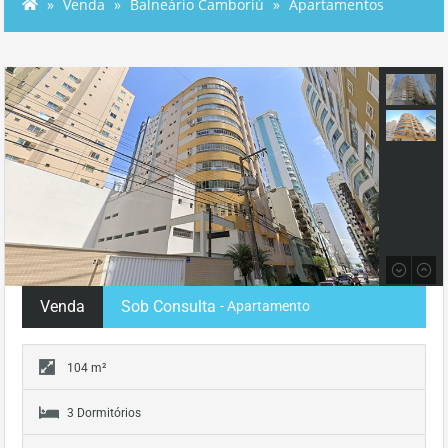
Venda
Balneário Camboriú
Apartamentos
Venda
Sob Consulta
- Apartamento
104 m²
3 Dormitórios