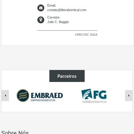
Email:
contato@litoralvertical.com
Corretor:
Julio C. Baggio
CRECI/SC 31414
Parceiros
Sobre Nós