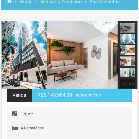
Venda
Balneário Camboriú
Apartamentos
Venda
R$6.149.984,00
- Apartamento
170 m²
4 Dormitórios