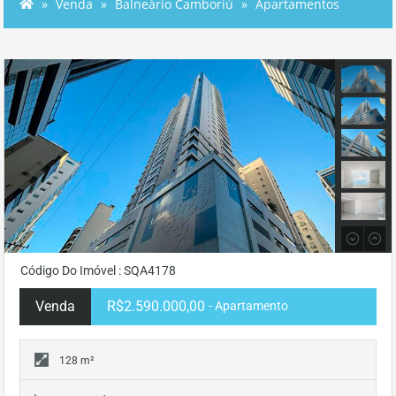
Venda
Balneário Camboriú
Apartamentos
Código Do Imóvel : SQA4178
Venda
R$2.590.000,00
- Apartamento
128 m²