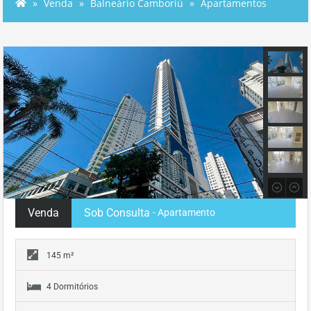
Venda
Balneário Camboriú
Apartamentos
Venda
Sob Consulta
- Apartamento
145 m²
4 Dormitórios