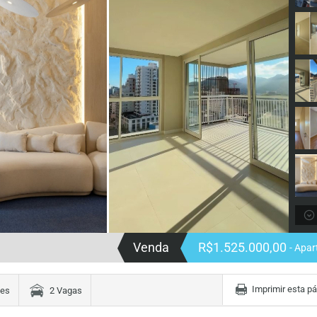
Venda
R$1.525.000,00
- Apa
Imprimir esta p
tes
2 Vagas