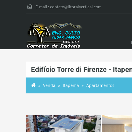
E-mail :
contato@litoralvertical.com
Edifício Torre di Firenze - Itap
Venda
Itapema
Apartamentos