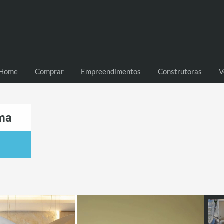
Home
Comprar
Empreendimentos
Construtoras
V
ema