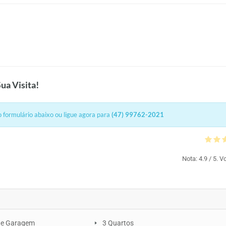
ua Visita!
 formulário abaixo ou ligue agora para
(47) 99762-2021
Nota:
4.9
/ 5. V
de Garagem
3 Quartos