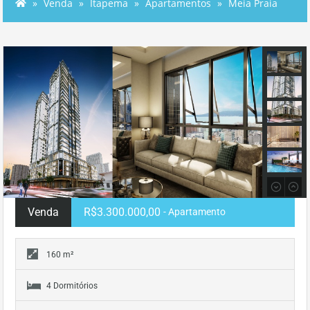
Venda
Itapema
Apartamentos
Meia Praia
Venda
R$3.300.000,00
- Apartamento
160 m²
4 Dormitórios