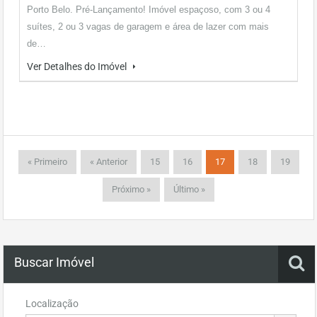
Porto Belo. Pré-Lançamento! Imóvel espaçoso, com 3 ou 4
suítes, 2 ou 3 vagas de garagem e área de lazer com mais
de…
Ver Detalhes do Imóvel
« Primeiro
« Anterior
15
16
17
18
19
Próximo »
Último »
Buscar Imóvel
Localização