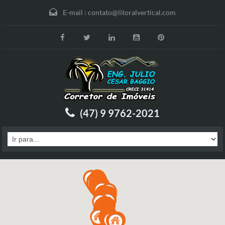
E-mail :
contato@litoralvertical.com
(47) 9 9762-2021