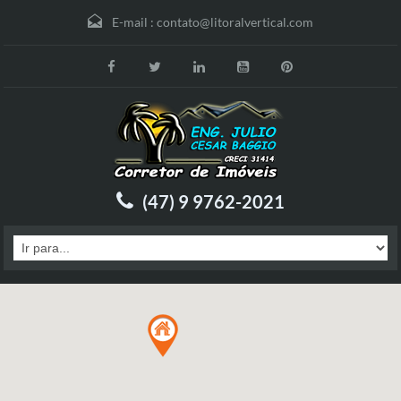
E-mail :
contato@litoralvertical.com
(47) 9 9762-2021