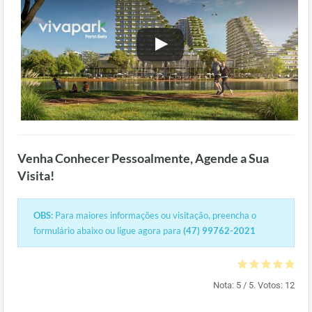
Venha Conhecer Pessoalmente, Agende a Sua
Visita!
OBS:
Para maiores informações ou visitação, preencha o
formulário abaixo ou ligue agora para
(47) 99762-2021
Nota:
5
/ 5. Votos:
12