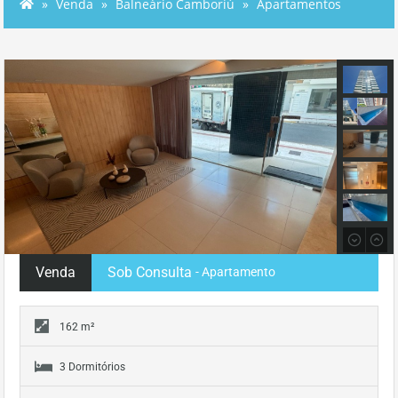
Venda
Balneário Camboriú
Apartamentos
Venda
Sob Consulta
- Apartamento
162 m²
3 Dormitórios