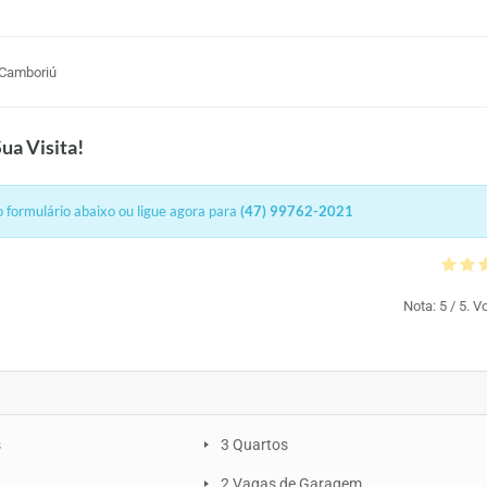
 Camboriú
ua Visita!
 formulário abaixo ou ligue agora para
(47) 99762-2021
Nota:
5
/ 5. V
s
3 Quartos
2 Vagas de Garagem