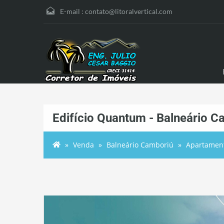
E-mail :
contato@litoralvertical.com
Edifício Quantum - Balneário C
Venda
Balneário Camboriú
Apartamen