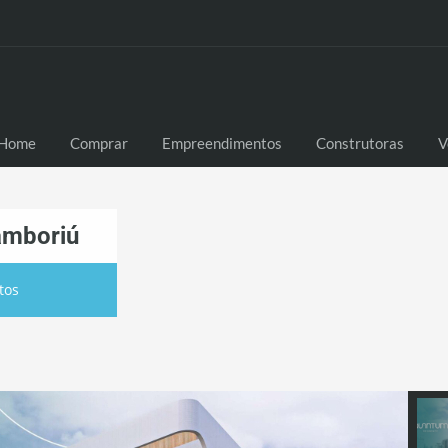
Home
Comprar
Empreendimentos
Construtoras
V
amboriú
tos