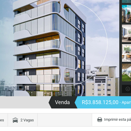
Venda
R$3.858.125,00
- Apa
Imprimir esta p
tes
2 Vagas