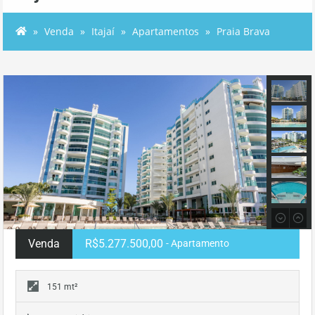
Venda
Itajaí
Apartamentos
Praia Brava
Venda
R$5.277.500,00
- Apartamento
151 mt²