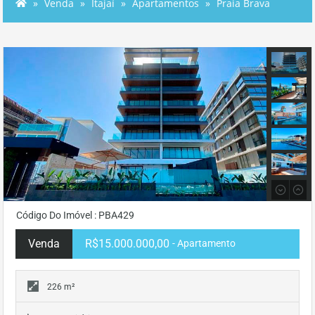
Venda
Itajaí
Apartamentos
Praia Brava
Código Do Imóvel : PBA429
Venda
R$15.000.000,00
- Apartamento
226 m²