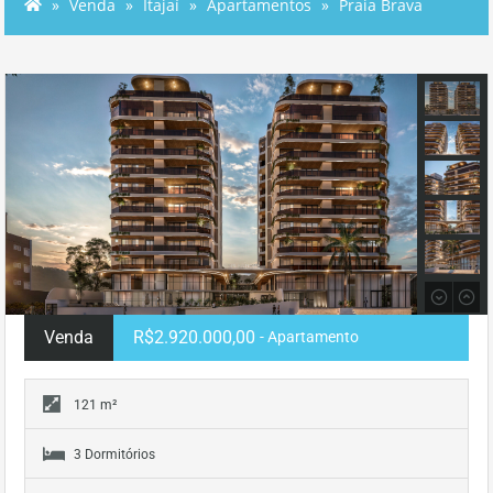
Venda
Itajaí
Apartamentos
Praia Brava
Venda
R$2.920.000,00
- Apartamento
121 m²
3 Dormitórios