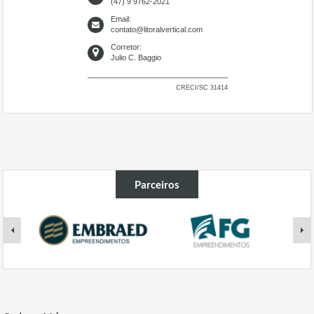
(47) 9 9762-2021
Email:
contato@litoralvertical.com
Corretor:
Julio C. Baggio
CRECI/SC 31414
Parceiros